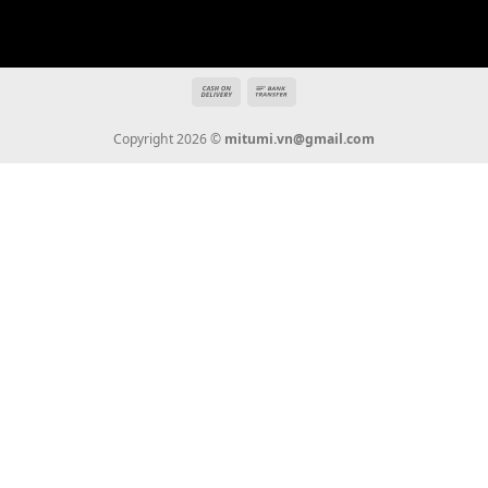
Hotline: 0936 22 90 22
mitumi.vn@gmail.com
THÔNG TIN
Giới Thiệu
Tin Tức
Thanh Toán
Vận Chuyển
Chính Sách Bảo Hành
Liên Hệ
KẾT NỐI CHÚNG TÔI
0936 22 90 22