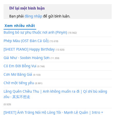
[F#m]
Em mềm như
[D]
gió, rượi mát
[E]
như sông tuôn tr
thư pháp
[E]
[D]
tôi....trôi mãi trôi
[E]
xô thành
[F#m]
đôi
_
60
TAP
Lượt xem:
164
Để lại một bình luận
Bạn phải
đăng nhập
để gửi bình luận.
Xem nhiều nhất
Buông bỏ sự phụ thuộc nơi anh (Pinyin)
(18.942)
Phép Màu (OST Đàn Cá Gỗ)
(15.618)
[SHEET PIANO] Happy Birthday
(13.920)