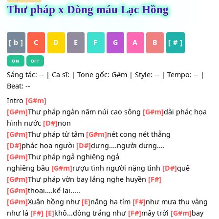
HỢP ÂM
Thư pháp x Dòng máu Lạc Hồng
[ b ]
C
D
E
F
G
A
B
[ # ]
ON
OFF
Sáng tác: -- | Ca sĩ: | Tone gốc: G#m | Style: -- | Tempo: -
Beat: --
Intro
[G#m]
[G#m]
Thư pháp ngàn năm núi cao sông
[G#m]
dài phác 
hình nước
[D#]
non
[G#m]
Thư pháp từ tâm
[G#m]
nét cong nét thẳng
[D#]
phác họa người
[D#]
dưng....người dưng....
[G#m]
Thư pháp ngả nghiêng ngả
nghiêng
bầu
[G#m]
rượu tình người nặng tình
[D#]
quê