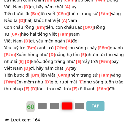
Hình bóng mẹ già, đứng đợi
[E]
con
Tạc vào sử
[A]
sách hào
[F#m]
hùng
Việt Nam
[D]
ơi, yêu mến ngàn
[A]
đời
Yêu luỹ tre
[Bm]
xanh, có
[C#m]
con sông chảy
[F#m]
qua
Nào ta
[D]
hát, khúc hát Lạc
[A]
Hồng
Là muôn cánh chim
[Bm]
bay
[C#m]
rợp biển
[F#m]
Đông
Việt Nam
[D]
ơi, hãy nắm chặt
[A]
tay
Tiến bước đi
[Bm]
lên viết
[C#m]
thêm trang sử
[F#m]
vàn
Nào ta
[D]
hát, khúc hát Việt
[A]
Nam
Con cháu rồng
[Bm]
tiên, con cháu Lạc
[C#7]
Hồng
Tự
[C#7]
hào hai tiếng Việt
[F#m]
Nam
Việt Nam
[D]
ơi, yêu mến ngàn
[A]
đời
Yêu luỹ tre
[Bm]
xanh, có
[C#m]
con sông chảy
[F#m]
qua
[F#m]
Xuân hồng như
[D]
nắng hạ tím
[E]
như mưa thu và
như lá
[E]
[D]
khô...đông trắng như
[E]
mây trời
[F#m]
bay
Việt Nam
[D]
ơi, hãy nắm chặt
[A]
tay
Tiến bước đi
[Bm]
lên viết
[C#m]
thêm trang sử
[F#m]
vàn