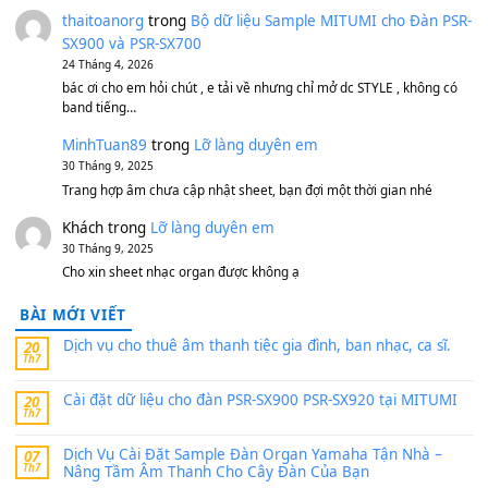
Bộ mạch phím Pa600 Pa300 Pa700 Cũ
1,200,000
₫
MinhTuan89
trong
[CHIA SẺ] Bộ Dữ Liệu – Sample MI
V1 Cho Đàn Yamaha S750, S950
11 Tháng 7, 2026
https://vietkeyboard.vn/bo-du-lieu-sample-mitumi-cho-dan-psr
sx900-psr-sx700/
thaibaoduong68
trong
Bộ dữ liệu Sample MITUMI cho
PSR-SX900 và PSR-SX700
24 Tháng 4, 2026
Có giữ liệu 720 ko tuân e xin với ạ
thaitoanorg
trong
Bộ dữ liệu Sample MITUMI cho Đàn
SX900 và PSR-SX700
24 Tháng 4, 2026
bác ơi cho em hỏi chút , e tải về nhưng chỉ mở dc STYLE , khôn