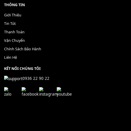
Bộ Nút Đệm Đàn Piano CASIO PX - Giá tốt nhất - Sửa tại n
400,000
₫
THÊM VÀO GIỎ HÀNG
Địa chỉ: 666/5A Đường Ba Tháng Hai, P.14, Q.10, TP HCM