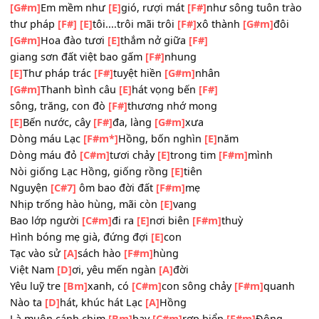
[G#m]
Thư pháp vờn bay lắng nghe huyền
[F#]
[G#m]
thoại....kể lại.....
[G#m]
Xuân hồng như
[E]
nắng hạ tím
[F#]
như mưa thu v
như lá
[F#]
[E]
khô...đông trắng như
[F#]
mây trời
[G#m]
b
[G#m]
Em mềm như
[E]
gió, rượi mát
[F#]
như sông tuôn t
thư pháp
[F#]
[E]
tôi....trôi mãi trôi
[F#]
xô thành
[G#m]
đô
[G#m]
Hoa đào tươi
[E]
thắm nở giữa
[F#]
giang sơn đất việt bao gấm
[F#]
nhung
[E]
Thư pháp trác
[F#]
tuyệt hiền
[G#m]
nhân
[G#m]
Thanh bình câu
[E]
hát vọng bến
[F#]
sông, trăng, con đò
[F#]
thương nhớ mong
[E]
Bến nước, cây
[F#]
đa, làng
[G#m]
xưa
Dòng máu Lạc
[F#m*]
Hồng, bốn nghìn
[E]
năm
Dòng máu đỏ
[C#m]
tươi chảy
[E]
trong tim
[F#m]
mình
Nòi giống Lạc Hồng, giống rồng
[E]
tiên
Nguyện
[C#7]
ôm bao đời đất
[F#m]
mẹ
Nhịp trống hào hùng, mãi còn
[E]
vang
Bao lớp người
[C#m]
đi ra
[E]
nơi biên
[F#m]
thuỳ