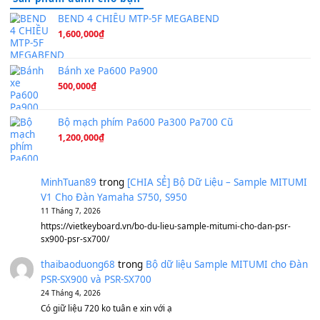
Hương Ngọc Lan
(8.251)
Tiếng Đàn Hàm Oan
(8.194)
Under Pressure
(8.164)
A Long December
(8.155)
Ta Sẽ Trở Lại
(8.155)
Ông Hoàng Bảy
(8.133)
Avenged Sevenfold - Buried Alive
(8.109)
Sản phẩm dành cho bạn
BEND 4 CHIỀU MTP-5F MEGABEND
1,600,000
₫
Bánh xe Pa600 Pa900
500,000
₫