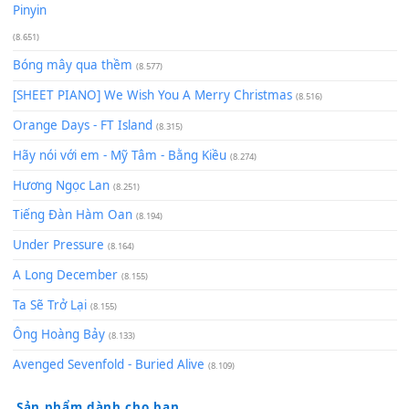
Giá Như - Soobin Hoàng Sơn
(11.359)
Có Em Đời Bỗng Vui
(9.744)
Cơn Mơ Băng Giá
(9.103)
Chờ một tiếng yêu
(8.991)
Lãng Quên Chiều Thu | Anh không muốn ra đi | Qí shí bù xiǎ
zǒu - 其实不想走
(8.929)
[SHEET] Ánh Trăng Nói Hộ Lòng Tôi - Mạnh Lệ Quân | Intro +
Pinyin
(8.651)
Bóng mây qua thềm
(8.577)
[SHEET PIANO] We Wish You A Merry Christmas
(8.516)
Orange Days - FT Island
(8.315)
Hãy nói với em - Mỹ Tâm - Bằng Kiều
(8.274)