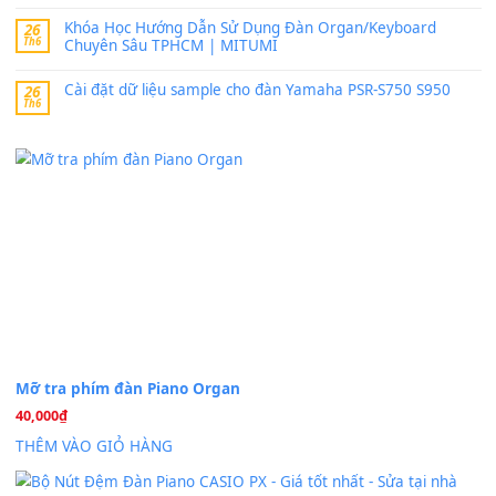
band tiếng…
MinhTuan89
trong
Lỡ làng duyên em
30 Tháng 9, 2025
Trang hợp âm chưa cập nhật sheet, bạn đợi một thời gian nhé
Khách
trong
Lỡ làng duyên em
30 Tháng 9, 2025
Cho xin sheet nhạc organ được không ạ
BÀI MỚI VIẾT
Dịch vụ cho thuê âm thanh tiệc gia đình, ban nhạc, ca s
20
Th7
Cài đặt dữ liệu cho đàn PSR-SX900 PSR-SX920 tại MIT
20
Th7
Dịch Vụ Cài Đặt Sample Đàn Organ Yamaha Tận Nhà 
07
Th7
Nâng Tầm Âm Thanh Cho Cây Đàn Của Bạn
Khóa Học Hướng Dẫn Sử Dụng Đàn Organ/Keyboard
26
Th6
Chuyên Sâu TPHCM | MITUMI