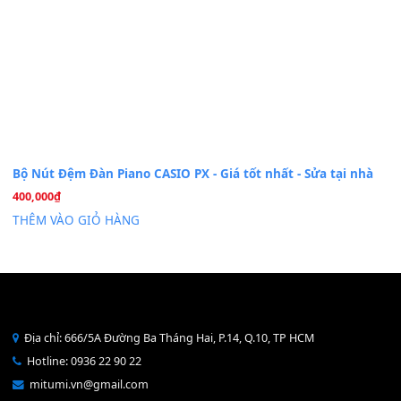
Cài đặt dữ liệu sample cho đàn Yamaha PSR-S750 S95
26
Th6
Mỡ tra phím đàn Piano Organ
40,000
₫
THÊM VÀO GIỎ HÀNG