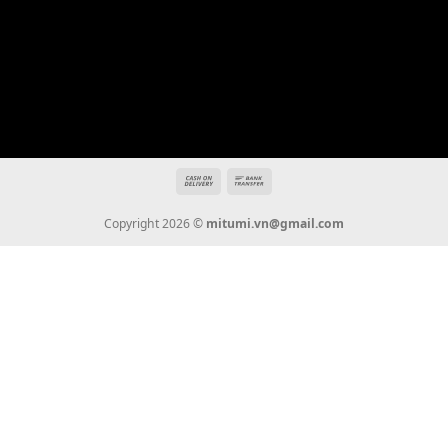
THÔNG TIN
Giới Thiệu
Tin Tức
Thanh Toán
Vận Chuyển
Chính Sách Bảo Hành
Liên Hệ
KẾT NỐI CHÚNG TÔI
0936 22 90 22