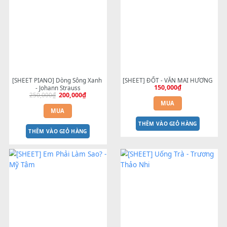
Sản phẩm tương tự
-20%
[SHEET PIANO] Dòng Sông Xanh 
[SHEET] ĐỐT - VĂN MAI HƯ
150,000
₫
- Johann Strauss
250,000
₫
200,000
₫
Giá
Giá
gốc
hiện
MUA
là:
tại
MUA
250,000₫.
là:
200,000₫.
THÊM VÀO GIỎ HÀNG
THÊM VÀO GIỎ HÀNG