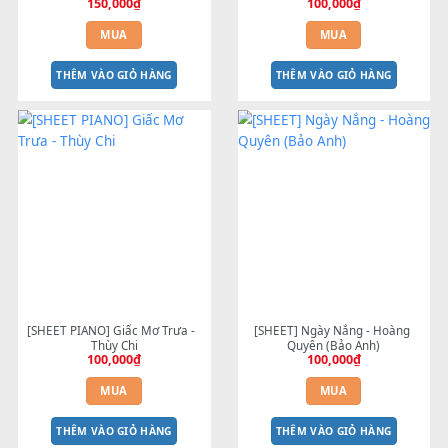
[SHEET] Ngại Ngùng - Hương 
[SHEET PIANO] We Wish You
Tràm
Merry Christmas
150,000
₫
100,000
₫
MUA
MUA
THÊM VÀO GIỎ HÀNG
THÊM VÀO GIỎ HÀNG