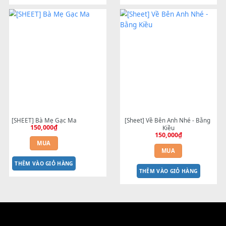
[SHEET PIANO] Giấc Mơ Trưa -  
[SHEET] Ngày Nắng - Hoàn
Thùy Chi
Quyên (Bảo Anh)
100,000
₫
100,000
₫
MUA
MUA
THÊM VÀO GIỎ HÀNG
THÊM VÀO GIỎ HÀNG