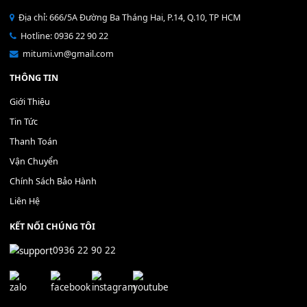
[SHEET] Bà Mẹ Gạc Ma
[Sheet] Về Bên Anh Nhé - Bằ
150,000
₫
Kiều
150,000
₫
MUA
MUA
THÊM VÀO GIỎ HÀNG
THÊM VÀO GIỎ HÀNG
Địa chỉ: 666/5A Đường Ba Tháng Hai, P.14, Q.10, TP HCM
Hotline: 0936 22 90 22
mitumi.vn@gmail.com