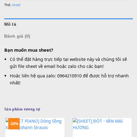
0936 22 90 22 | Email: mitumi.vn@gmail.com
Làm việc từ 9h-17h hàng ngày
Danh mục:
Sheet Nhạc
Thẻ:
sheet
Mô tả
Đánh giá (0)
Bạn muốn mua sheet?
Có thể đặt hàng trực tiếp tại website này và chúng tôi 
gửi file sheet về email hoặc zalo cho các bạn!
Hoặc liên hệ qua zalo: 0964210910 để được hỗ trợ nh
nhất!