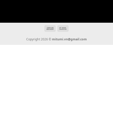
Tin Tức
Thanh Toán
Vận Chuyển
Chính Sách Bảo Hành
Liên Hệ
KẾT NỐI CHÚNG TÔI
0936 22 90 22