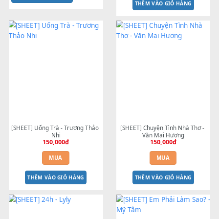
[SHEET] Dệt Tầm Gai
[Sheet] Về Bên Anh Nhé - Bằ
150,000
₫
Kiều
150,000
₫
MUA
MUA
THÊM VÀO GIỎ HÀNG
THÊM VÀO GIỎ HÀNG