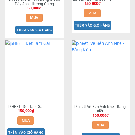
[SHEET BAND] Anh Đang Ở Đâu 
[SHEET] Bà Mẹ Gạc Ma
150,000
₫
Đấy Anh - Hương Giang
50,000
₫
MUA
MUA
THÊM VÀO GIỎ HÀNG
THÊM VÀO GIỎ HÀNG