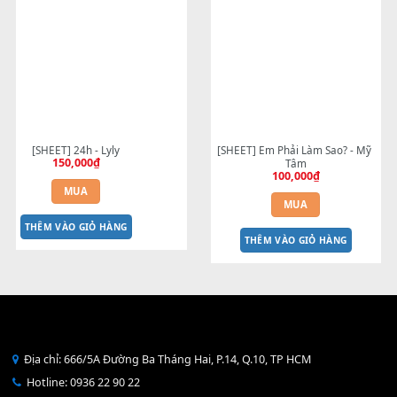
[SHEET] Uống Trà - Trương Thảo 
[SHEET] Chuyện Tình Nhà Th
Nhi
Văn Mai Hương
150,000
₫
150,000
₫
MUA
MUA
THÊM VÀO GIỎ HÀNG
THÊM VÀO GIỎ HÀNG