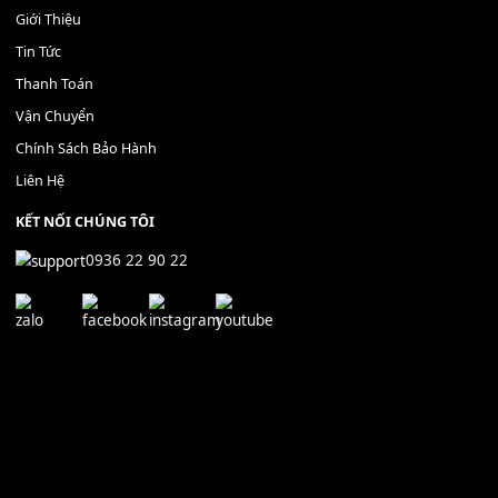
CÁP MKL EMKS2 7pin
Nút nhấn điều khiển SONG - 
90,000
₫
S9 trước 2012
400,000
₫
MUA
MUA
THÊM VÀO GIỎ HÀNG
THÊM VÀO GIỎ HÀNG
Địa chỉ: 666/5A Đường Ba Tháng Hai, P.14, Q.10, TP HCM
Hotline: 0936 22 90 22
mitumi.vn@gmail.com
THÔNG TIN
Giới Thiệu