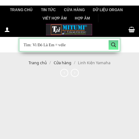
Skip
TRANG CHỦ
TIN TỨC
CỬA HÀNG
DỮ LIỆU ORGAN
to
VIẾT HỢP ÂM
HỢP ÂM
content
/
/
Trang chủ
Cửa hàng
Linh Kiện Yamaha