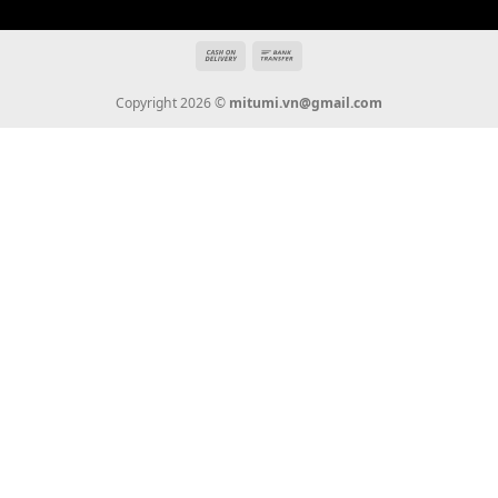
Tin Tức
Thanh Toán
Vận Chuyển
Chính Sách Bảo Hành
Liên Hệ
KẾT NỐI CHÚNG TÔI
0936 22 90 22