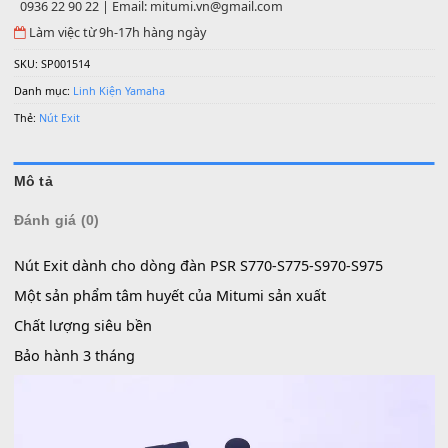
Còn 191 trong kho
Số lượng
MUA
THÊM VÀO GIỎ HÀNG
0936 22 90 22 | Email: mitumi.vn@gmail.com
Làm việc từ 9h-17h hàng ngày
SKU:
SP001514
Danh mục:
Linh Kiện Yamaha
Thẻ:
Nút Exit
Mô tả
Đánh giá (0)
Nút Exit dành cho dòng đàn PSR S770-S775-S970-S975
Một sản phẩm tâm huyết của Mitumi sản xuất