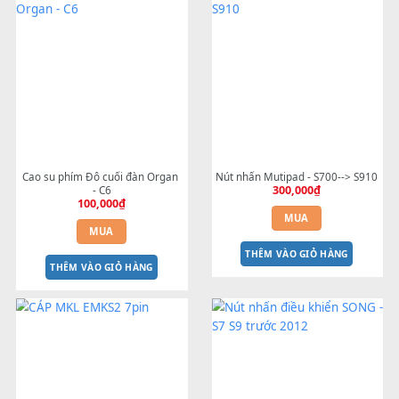
Phím nhựa Yamaha chính hãng
Cáp màn hình S770--->S975 
500,000
₫
25cm
100,000
₫
MUA
MUA
THÊM VÀO GIỎ HÀNG
THÊM VÀO GIỎ HÀNG