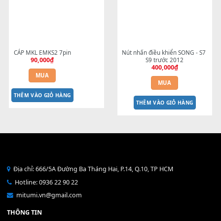
Cao su phím Đô cuối đàn Organ 
Nút nhấn Mutipad - S700--> 
300,000
₫
- C6
100,000
₫
MUA
MUA
THÊM VÀO GIỎ HÀNG
THÊM VÀO GIỎ HÀNG