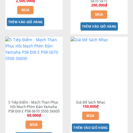
Màn hình S770 s975
NẮP VOLUME S750 S770 S7
2,500,000
₫
S970 S975
200,000
₫
MUA
MUA
THÊM VÀO GIỎ HÀNG
THÊM VÀO GIỎ HÀNG