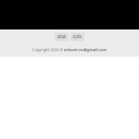
Tin Tức
Thanh Toán
Vận Chuyển
Chính Sách Bảo Hành
Liên Hệ
KẾT NỐI CHÚNG TÔI
0936 22 90 22