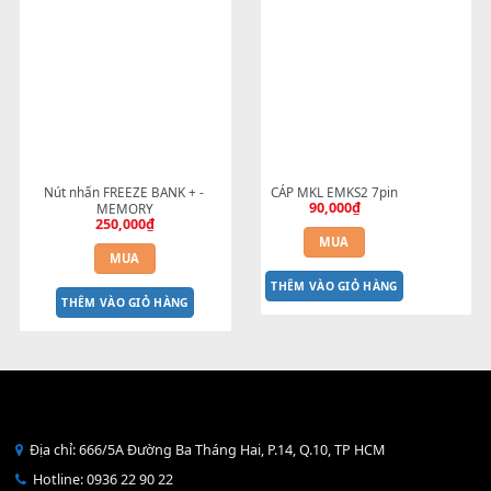
Nút nhấn điều khiển SONG - S7 
Mạch LANL S900 S910
50,000
₫
S9 trước 2012
400,000
₫
MUA
MUA
THÊM VÀO GIỎ HÀNG
THÊM VÀO GIỎ HÀNG