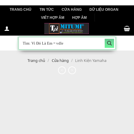
Skip
TRANG CHỦ
TIN TỨC
CỬA HÀNG
DỮ LIỆU ORGAN
to
VIẾT HỢP ÂM
HỢP ÂM
content
/
/
Trang chủ
Cửa hàng
Linh Kiện Yamaha