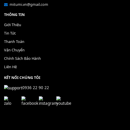
Nút nhấn FREEZE BANK + - 
CÁP MKL EMKS2 7pin
90,000
₫
MEMORY
250,000
₫
MUA
MUA
THÊM VÀO GIỎ HÀNG
THÊM VÀO GIỎ HÀNG
Địa chỉ: 666/5A Đường Ba Tháng Hai, P.14, Q.10, TP HCM
Hotline: 0936 22 90 22
mitumi.vn@gmail.com
THÔNG TIN
Giới Thiệu