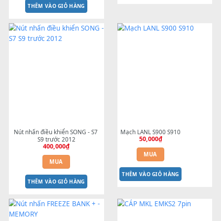
5 Tiếp Điểm - Mạch Than Phục 
Giá Để Sách Nhạc
150,000
₫
Hồi Mạch Phím Đàn Yamaha 
PSR Đời E PSR-S670 S500 SX600
60,000
₫
MUA
MUA
THÊM VÀO GIỎ HÀNG
THÊM VÀO GIỎ HÀNG